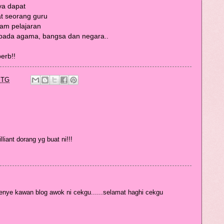
aya dapat
at seorang guru
lam pelajaran
kepada agama, bangsa dan negara..
erb!!
PTG
liant dorang yg buat ni!!!
enye kawan blog awok ni cekgu......selamat haghi cekgu