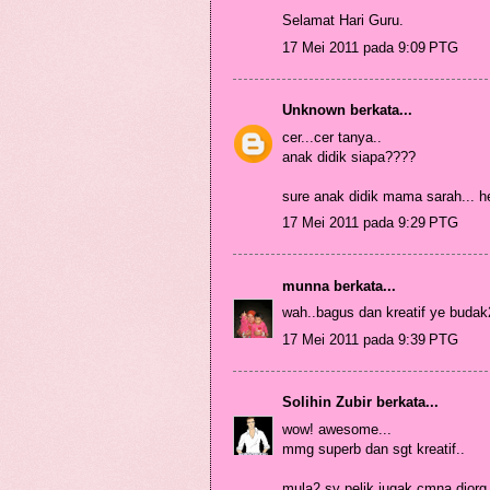
Selamat Hari Guru.
17 Mei 2011 pada 9:09 PTG
Unknown
berkata...
cer...cer tanya..
anak didik siapa????
sure anak didik mama sarah... 
17 Mei 2011 pada 9:29 PTG
munna
berkata...
wah..bagus dan kreatif ye budak2
17 Mei 2011 pada 9:39 PTG
Solihin Zubir
berkata...
wow! awesome...
mmg superb dan sgt kreatif..
mula2 sy pelik jugak cmna diorg 