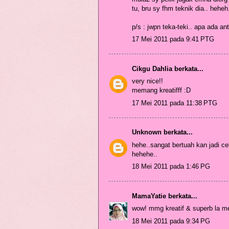
tu, bru sy fhm teknik dia.. heheh
p/s : jwpn teka-teki.. apa ada a
17 Mei 2011 pada 9:41 PTG
Cikgu Dahlia
berkata...
very nice!!
memang kreatifff :D
17 Mei 2011 pada 11:38 PTG
Unknown
berkata...
hehe..sangat bertuah kan jadi ce
hehehe..
18 Mei 2011 pada 1:46 PG
MamaYatie
berkata...
wow! mmg kreatif & superb la m
18 Mei 2011 pada 9:34 PG