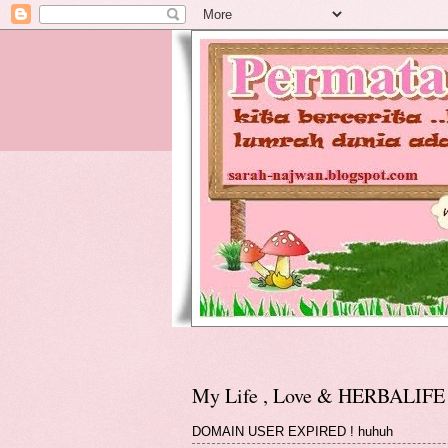
My Life , Love & HERBALIFE
DOMAIN USER EXPIRED ! huhuh