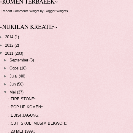
~KOMEN TERBAEEK~
↑
Recent Comments Widget
by
Blogger Widgets
~NUKILAN KREATIF~
►
2014
(1)
►
2012
(2)
▼
2011
(283)
►
September
(3)
►
Ogos
(10)
►
Julai
(40)
►
Jun
(50)
▼
Mei
(37)
::FIRE STONE::
::POP UP KOMEN::
::EDISI JAGUNG::
::CUTI SKOL=MUSIM BEKWOH::
::28 MEI 1999::