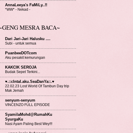
AnnaLeeya's FaMiLy..!!
*WW* - Nekad -
~GENG MESRA BACA~
Dari Jari-Jari Halusku ....
Subi - untuk semua
PuanbeeDOTcom
Aku pesakit kemurungan
KAKCIK SEROJA
Budak Sepet Terkini...
♥.::cIntaI.aku.SeaDanYa::.♥
22.02.23 Lost World Of Tambun Day trip
Mak Jemah
senyum-senyum
VINCENZO FULL EPISODE
SyamilaMohd@RumahKu
SyurgaKu
Nasi Ayam Paling Best Wey!!!