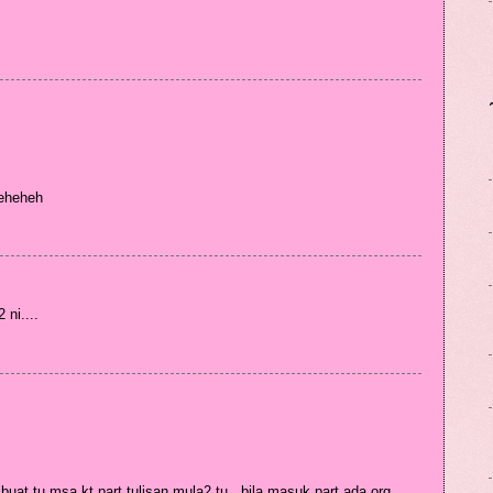
heheheh
 ni....
buat tu msa kt part tulisan mula2 tu.. bila masuk part ada org