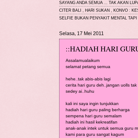
SAYANG ANDA SEMUA ... TAK AKAN LUP
CITER BALI , HARI SUKAN , KONVO : 
SELFIE BUKAN PENYAKIT MENTAL TAPI 
Selasa, 17 Mei 2011
::HADIAH HARI GURU
Assalamualaikum
selamat petang semua
hehe..tak abis-abis lagi
cerita hari guru deh..jangan uolls ta
sedey ai..huhu
kali ini saya ingin tunjukkan
hadiah hari guru paling berharga
sempena hari guru semalam
hadiah ini hasil kekreatifan
anak-anak intek untuk semua guru 
kami para guru sangat kagum