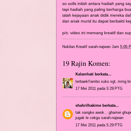
so uolls inilah antara hadiah yang s
tapi hadiah yang paling berharga bu
ialah kejayaan anak didik mereka da
dan anak murid itu dapat berbakti 
p/s: video ini memang kreatif dan sup
Nukilan Kreatif
sarah-najwan
Jam
5:05 
19 Rajin Komen:
Kalamhati
berkata...
terbaek!!ambo suko sgt..mmg bril
17 Mei 2011 pada 5:29 PTG
shahrilhakime
berkata...
tak sangke awok....ghamei ghup
jugak le cekgu sarah-najwan
17 Mei 2011 pada 5:29 PTG