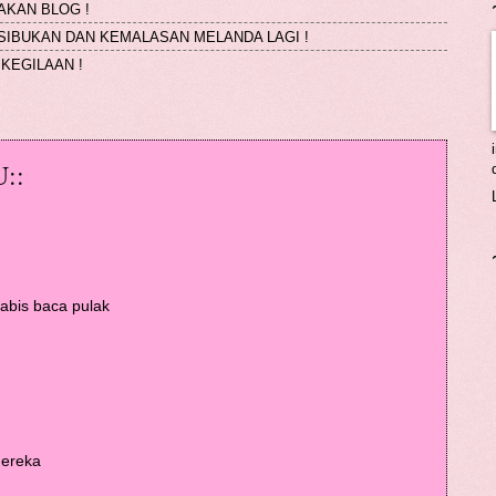
AKAN BLOG !
KESIBUKAN DAN KEMALASAN MELANDA LAGI !
KEGILAAN !
::
k abis baca pulak
mereka