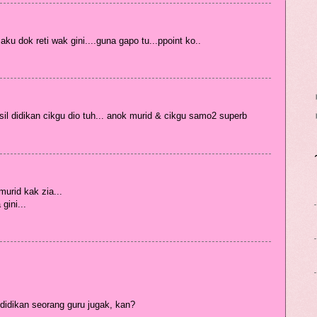
aku dok reti wak gini....guna gapo tu...ppoint ko..
sil didikan cikgu dio tuh... anok murid & cikgu samo2 superb
urid kak zia...
gini...
l didikan seorang guru jugak, kan?