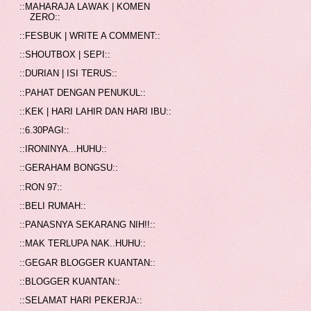
::MAHARAJA LAWAK | KOMEN
ZERO::
::FESBUK | WRITE A COMMENT::
::SHOUTBOX | SEPI::
::DURIAN | ISI TERUS::
::PAHAT DENGAN PENUKUL::
::KEK | HARI LAHIR DAN HARI IBU::
::6.30PAGI::
::IRONINYA...HUHU::
::GERAHAM BONGSU::
::RON 97::
::BELI RUMAH::
::PANASNYA SEKARANG NIH!!::
::MAK TERLUPA NAK..HUHU::
::GEGAR BLOGGER KUANTAN::
::BLOGGER KUANTAN::
::SELAMAT HARI PEKERJA::