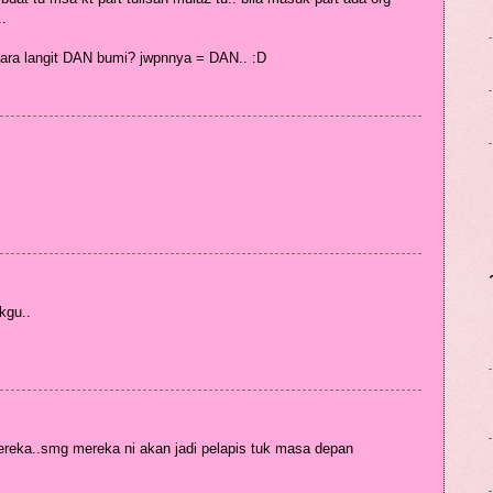
..
ntara langit DAN bumi? jwpnnya = DAN.. :D
kgu..
ereka..smg mereka ni akan jadi pelapis tuk masa depan