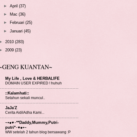
►
April
(37)
►
Mac
(36)
►
Februari
(25)
►
Januari
(45)
►
2010
(283)
►
2009
(23)
~GENG KUANTAN~
My Life , Love & HERBALIFE
DOMAIN USER EXPIRED ! huhuh
::Kalamhati::
Setahun sekali muncul..
JaJa'Z
Cerita AidilAdha Kami...
~•●♥٠**Daddy,Mummy,Putri-
putri*٠♥●•~
WW setelah 2 tahun blog bersawang :P