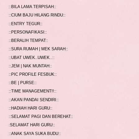
::BILA LAMA TERPISAH::
::CIUM BAJU HILANG RINDU::
::ENTRY TEGUR::
::PERSONAFIKASI::
::BERALIH TEMPAT::
::SURA RUMAH | MEK SARAH::
::UBAT UWEK..UWEK..::
::JEM | NAK MUNTAH::
::PIC PROFILE FESBUK::
::BE | PURSE::
::TIME MANAGEMENT!!::
::AKAN PANDAI SENDIRI::
::HADIAH HARI GURU::
::SELAMAT PAGI DAN BEREHAT::
:SELAMAT HARI GURU::
::ANAK SAYA SUKA BUDU::