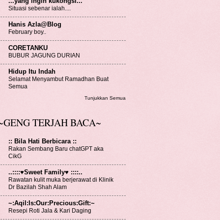
...yang ingin kukongsi...
Situasi sebenar ialah....
Hanis Azla@Blog
February boy..
CORETANKU
BUBUR JAGUNG DURIAN
Hidup Itu Indah
Selamat Menyambut Ramadhan Buat
Semua
Tunjukkan Semua
~GENG TERJAH BACA~
:: Bila Hati Berbicara ::
Rakan Sembang Baru chatGPT aka
CikG
..::::♥Sweet Family♥ ::::..
Rawatan kulit muka berjerawat di Klinik
Dr Bazilah Shah Alam
~:Aqil:Is:Our:Precious:Gift:~
Resepi Roti Jala & Kari Daging